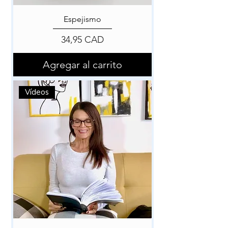
Espejismo
Precio
34,95 CAD
Agregar al carrito
Vídeos