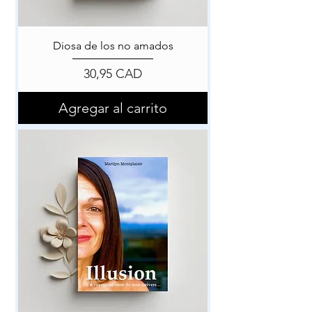
Diosa de los no amados
Precio
30,95 CAD
Agregar al carrito