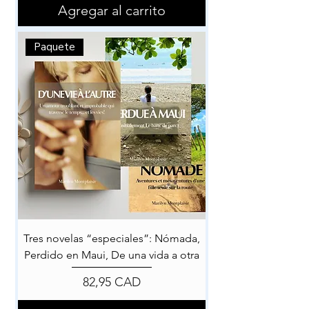
Agregar al carrito
Paquete
Tres novelas “especiales”: Nómada,
Perdido en Maui, De una vida a otra
Precio
82,95 CAD