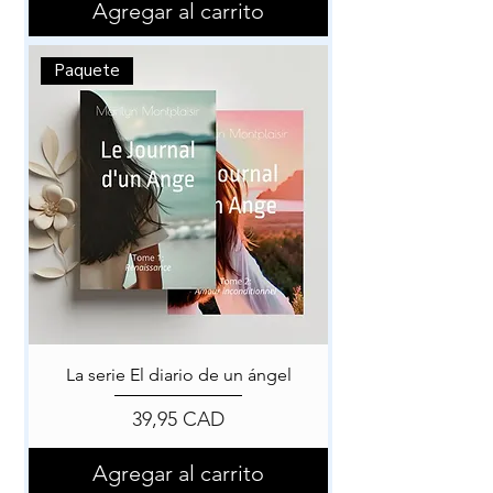
Agregar al carrito
Paquete
La serie El diario de un ángel
Precio
39,95 CAD
Agregar al carrito