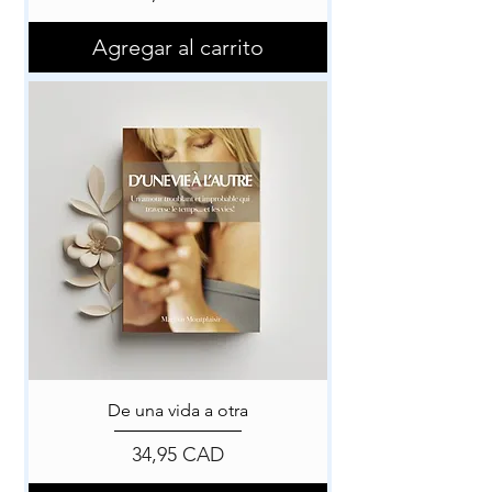
Agregar al carrito
De una vida a otra
Precio
34,95 CAD