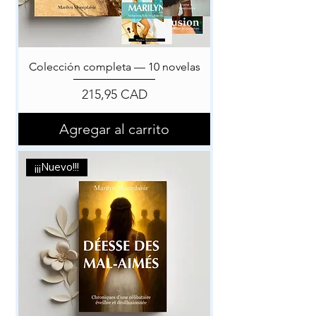
Colección completa — 10 novelas
Precio
215,95 CAD
Agregar al carrito
¡¡¡Nuevo!!!