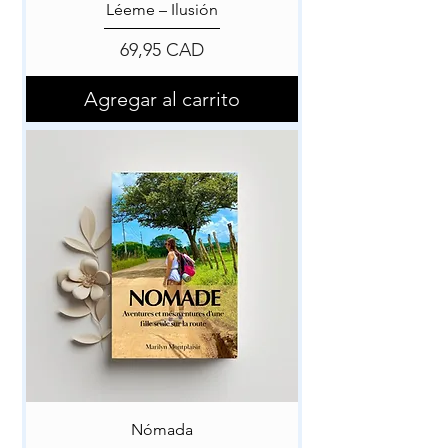
Léeme – Ilusión
Precio
69,95 CAD
Agregar al carrito
Nómada