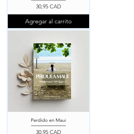
Precio
30,95 CAD
Agregar al carrito
Perdido en Maui
Precio
30,95 CAD