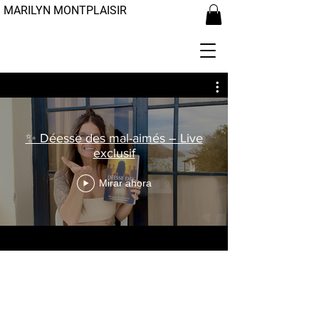
MARILYN MONTPLAISIR
✨ Déesse des mal-aimés – Live
exclusif
Mirar ahora
Marilyn Montplaisir © 2026