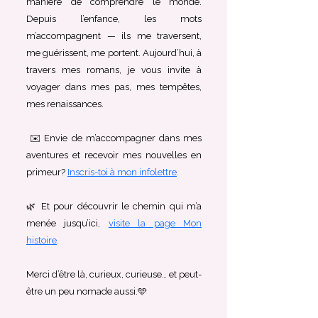
manière de comprendre le monde.
Depuis l’enfance, les mots
m’accompagnent — ils me traversent,
me guérissent, me portent. Aujourd’hui, à
travers mes romans, je vous invite à
voyager dans mes pas, mes tempêtes,
mes renaissances.
✉️
Envie de m’accompagner dans mes
aventures et recevoir mes nouvelles en
primeur?
Inscris-toi à mon infolettre
.
🌿 Et pour découvrir le chemin qui m’a
menée jusqu’ici,
visite la page Mon
histoire
.
Merci d’être là, curieux, curieuse… et peut-
être un peu nomade aussi.🩵