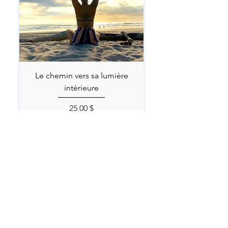
Le chemin vers sa lumière
intérieure
Prix
25,00 $
Découvre tous mes romans ici!