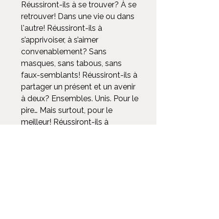
Réussiront-ils à se trouver? À se
retrouver! Dans une vie ou dans
l'autre! Réussiront-ils à
s’apprivoiser, à s’aimer
convenablement? Sans
masques, sans tabous, sans
faux-semblants! Réussiront-ils à
partager un présent et un avenir
à deux? Ensembles. Unis. Pour le
pire… Mais surtout, pour le
meilleur! Réussiront-ils à
dépasser leurs propres limites et
craintes et à s'abandonner à cet
amour des plus grandiose!?!
DÉTAILS D'ARTICLE
D'une vie à l'autre: Un amour
INFO DE LIVRAISON
troublant et improbable qui traverse